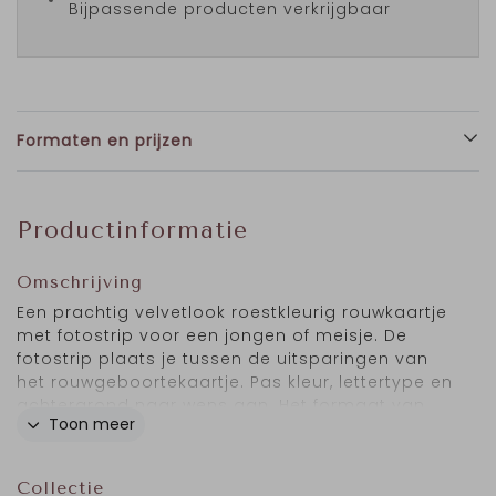
Bijpassende producten verkrijgbaar
Formaten en prijzen
Productinformatie
Omschrijving
Een prachtig velvetlook roestkleurig rouwkaartje
met fotostrip voor een jongen of meisje. De
fotostrip plaats je tussen de uitsparingen van
het rouwgeboortekaartje. Pas kleur, lettertype en
achtergrond naar wens aan. Het formaat van
Toon meer
dit label geboortekaartje is 10x21 cm en past in
een
envelop
van 11x22 cm. Foto:
Marieke Zelisse
Photography.
Collectie