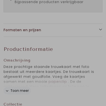
Bijpassende producten verkrijgbaar
Formaten en prijzen
Productinformatie
Omschrijving
Deze prachtige staande trouwkaart met foto
bestaat uit meerdere kaartjes. De trouwkaart is
afgewerkt met goudfolie. Voeg de kaartjes
samen met een mooie
paperclip
. De de
achtergrond, kleur, lettertypes en folie pas je
Toon meer
naar wens aan. Het formaat van de trouwkaart
is 10x21 cm en past in een
envelop
van 11x22 cm.
Foto:
Marieke Zelisse Photography.
Collectie