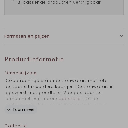
Bijpassende producten verkrijgbaar
Formaten en prijzen
Productinformatie
Omschrijving
Deze prachtige staande trouwkaart met foto
bestaat uit meerdere kaartjes. De trouwkaart is
afgewerkt met goudfolie. Voeg de kaartjes
samen met een mooie
paperclip
. De de
achtergrond, kleur, lettertypes en folie pas je
Toon meer
naar wens aan. Het formaat van de trouwkaart
is 10x21 cm en past in een
envelop
van 11x22 cm.
Foto:
Marieke Zelisse Photography.
Collectie