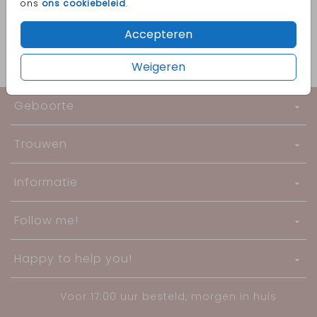
ons
ons cookiebeleid
.
Accepteren
Weigeren
Geboorte
Trouwen
Informatie
Follow me!
Happy to help you!
Voor 17:00 uur besteld, morgen in huis