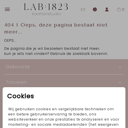
0
404 I Oeps, deze pagina bestaat niet
meer...
OEPS...
De pagina die je wil bezoeken bestaat niet meer.
kun je iets niet vinden? Gebruik de zoekbalk bovenin.
Geboorte
Trouwen
Cookies
Informatie
Wij gebruiken cookies en vergelijkbare technieken om
Follow me!
een betere gebruikerservaring te bieden, ons
websiteverkeer en onze prestaties te analyseren en voor
marketing- en sociale mediadoeleinden (het weergeven