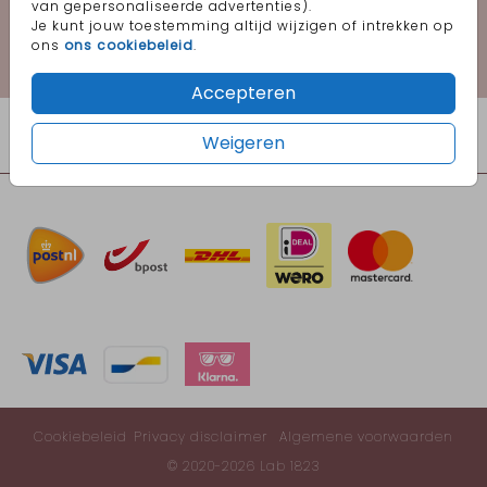
Happy to help you!
van gepersonaliseerde advertenties).
Je kunt jouw toestemming altijd wijzigen of intrekken op
ons
ons cookiebeleid
.
Voor 17:00 uur besteld, morgen in huis
Accepteren
Weigeren
Cookiebeleid
Privacy disclaimer
Algemene voorwaarden
© 2020-2026 Lab 1823